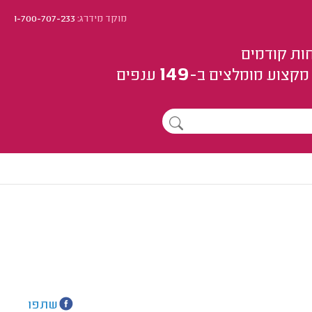
מוקד מידרג:
1-700-707-233
ות קודמים
149
מקצוע
מומלצים
ב-
ענפים
שתפו