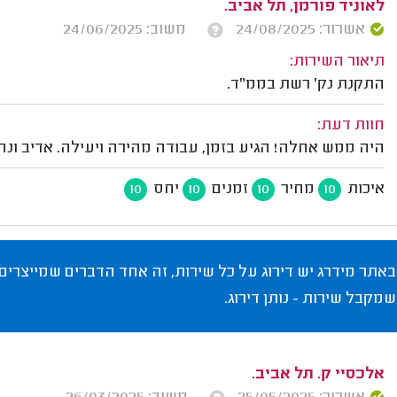
לאוניד פורמן, תל אביב.
אשרור: 24/08/2025
משוב: 24/06/2025
תיאור השירות:
התקנת נק' רשת בממ"ד.
חוות דעת:
היה ממש אחלה! הגיע בזמן, עבודה מהירה ויעילה. אדיב ונחמ
איכות
מחיר
זמנים
יחס
10
10
10
10
באתר מידרג יש דירוג על כל שירות, זה אחד הדברים שמייצרים
שמקבל שירות - נותן דירוג.
אלכסיי ק. תל אביב.