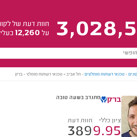
3,028,5
חוות דעת של לקוח
12,260
על
בעלי 
ונים
>
טכנאי רשתות מומלצים
>
תל אביב > טכנאי רשתות מומלץ - ברק
מתנדב בשעה טובה
ברק
ציון כללי
חוות דעת
389
9.95