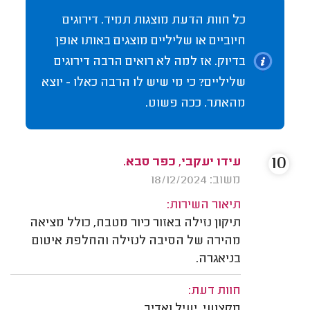
כל חוות הדעת מוצגות תמיד. דירוגים
חיוביים או שליליים מוצגים באותו אופן
בדיוק. אז למה לא רואים הרבה דירוגים
שליליים? כי מי שיש לו הרבה כאלו - יוצא
מהאתר. ככה פשוט.
10
עידו יעקבי, כפר סבא.
משוב: 18/12/2024
תיאור השירות:
תיקון נזילה באזור כיור מטבח, כולל מציאה
מהירה של הסיבה לנזילה והחלפת איטום
בניאגרה.
חוות דעת:
מקצועי, יעיל ואדיב.