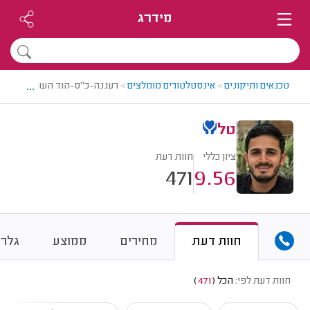
מידרג
...
טכנאים ותיקונים
>
אינסטלטורים מומלצים
>
רעננה-כ"ס-הוד השרון > אינסט
טל
ציון כללי
חוות דעת
471
9.56
חוות דעת
מחירים
ממוצע
גלרי
חוות דעת לפי:
הכל
(
471
)