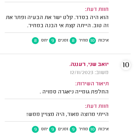
חוות דעת:
הוא היה בסדר. קלט ישר את הבעיה ופתר את
זה טוב. הייתה קצת אי הבנה במחיר.
8
9
8
10
איכות
מחיר
זמנים
יחס
10
יואב שני, רעננה.
משוב: 12/11/2023
תיאור השירות:
החלפת גומייה ניאגרה סמויה .
חוות דעת:
הייתי מרוצה מאוד, היה מצויין ממש!
9
9
9
10
איכות
מחיר
זמנים
יחס