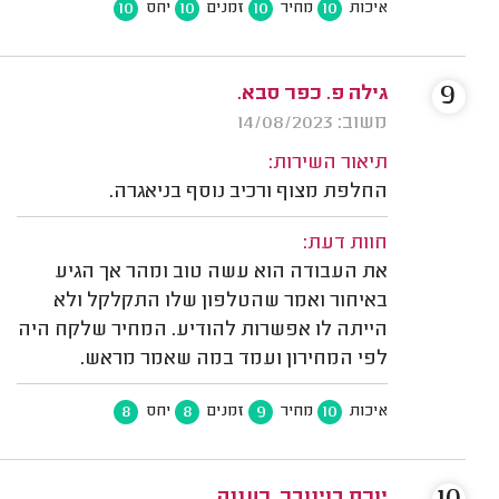
10
10
10
10
איכות
מחיר
זמנים
יחס
9
גילה פ. כפר סבא.
משוב: 14/08/2023
תיאור השירות:
החלפת מצוף ורכיב נוסף בניאגרה.
חוות דעת:
את העבודה הוא עשה טוב ומהר אך הגיע
באיחור ואמר שהטלפון שלו התקלקל ולא
הייתה לו אפשרות להודיע. המחיר שלקח היה
לפי המחירון ועמד במה שאמר מראש.
8
8
9
10
איכות
מחיר
זמנים
יחס
יורם בוינובר, רעננה.