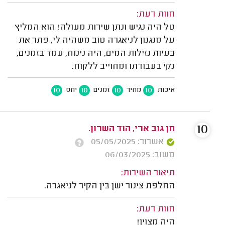
חוות דעת:
טל היה נגיש ונתן שירות מעולה! הוא המליץ
על מנגנון לניאגרה טוב משהיה לי, פתר את
בעיות נזילות המים, היה נינוח, עמד בזמנים,
נקי בעבודתו ומחוייב ללקוח.
10
10
10
10
איכות
מחיר
זמנים
יחס
10
חן גוב ארי, הוד השרון.
אשרור: 05/05/2025
משוב: 06/03/2025
תיאור השירות:
החלפת צינור ישן בין הקיר לניאגרה.
חוות דעת:
היה מצוין!