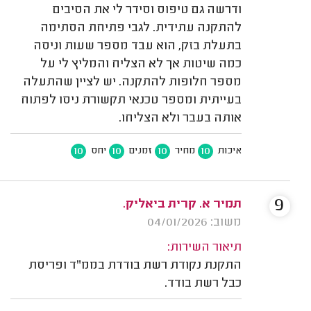
ודרשה גם טיפוס וסידר לי את הסיבים
להתקנה עתידית. לגבי פתיחת הסתימה
בתעלת בזק, הוא עבד מספר שעות וניסה
כמה שיטות אך לא הצליח והמליץ לי על
מספר חלופות להתקנה. יש לציין שהתעלה
בעייתית ומספר טכנאי תקשורת ניסו לפתוח
אותה בעבר ולא הצליחו.
10
10
10
10
איכות
מחיר
זמנים
יחס
9
תמיר א. קרית ביאליק.
משוב: 04/01/2026
תיאור השירות:
התקנת נקודת רשת בודדת בממ"ד ופריסת
כבל רשת בודד.