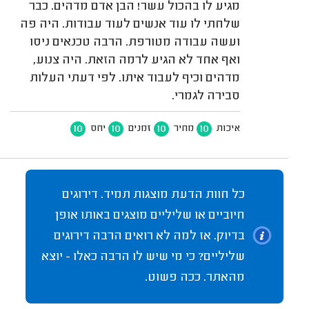
מגיע לו בהכול עשר! הבן אדם מדהים. כבר
שלחתי לו עוד אנשים לעוד עבודות. היה פה
ועשה עבודה מטורפת. הרבה טכנאים ניסו
ואף אחד לא הגיע לרמה הזאת. היה צנוע,
מדהים וכיף לעבוד איתו. לפי דעתי העלות
סבירה לגמרי.
10
10
10
10
איכות
מחיר
זמנים
יחס
כל חוות הדעת מוצגות תמיד. דירוגים
חיוביים או שליליים מוצגים באותו אופן
בדיוק. אז למה לא רואים הרבה דירוגים
שליליים? כי מי שיש לו הרבה כאלו - יוצא
מהאתר. ככה פשוט.