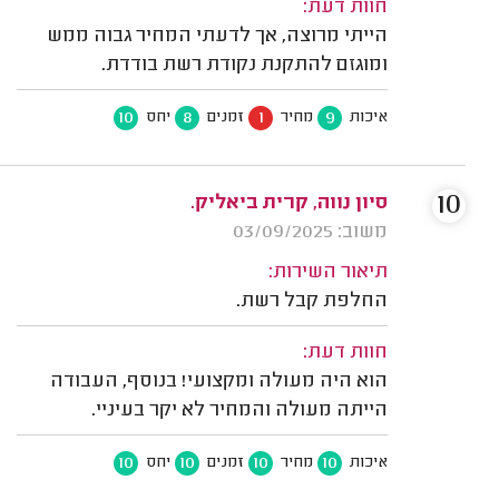
חוות דעת:
הייתי מרוצה, אך לדעתי המחיר גבוה ממש
ומוגזם להתקנת נקודת רשת בודדת.
10
8
1
9
איכות
מחיר
זמנים
יחס
10
סיון נווה, קרית ביאליק.
משוב: 03/09/2025
תיאור השירות:
החלפת קבל רשת.
חוות דעת:
הוא היה מעולה ומקצועי! בנוסף, העבודה
הייתה מעולה והמחיר לא יקר בעיניי.
10
10
10
10
איכות
מחיר
זמנים
יחס