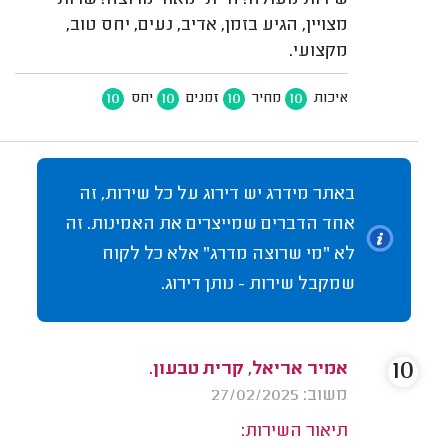
שירות מעולה! הייתי מאוד מרוצה! שרות
מצויין, הגיע בזמן, אדיב, נעים, יחס טוב,
מקצועי.
10
10
10
10
איכות
מחיר
זמנים
יחס
באתר מידרג יש דירוג על כל שירות, זה
אחד הדברים שמייצרים את האמינות. זה
לא "מי שרוצה מדרג" אלא כל לקוח
שמקבל שירות - נותן דירוג.
10
אמיר אריאל, קרית טבעון.
משוב: 27/02/2025
תיאור השירות: