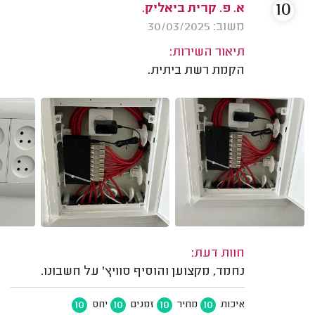
10
א. פ. קרית ביאליק.
משוב: 30/03/2025
תיאור השירות:
הקמת רשת ביתית.
חוות דעת:
נחמד, מקצוען והוסיף סוויץ' על חשבונו.
10
10
10
10
איכות
מחיר
זמנים
יחס