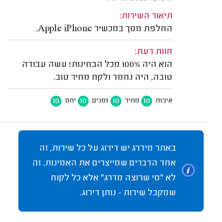
תיאור השירות:
החלפת מסך במכשיר Apple iPhone.
חוות דעת:
הוא היה 100% מכל הבחינות! עשה עבודה
טובה, היה נחמד ולקח מחיר טוב.
10
10
10
10
איכות
מחיר
זמנים
יחס
באתר מידרג יש דירוג על כל שירות, זה
אחד הדברים שמייצרים את האמינות. זה
לא "מי שרוצה מדרג" אלא כל לקוח
שמקבל שירות - נותן דירוג.