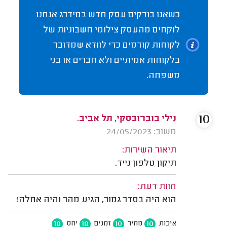
כשאנו בודקים עסק חדש במידרג אנחנו
לוקחים מהעסק צילומי חשבוניות של
לקוחות קודמים כדי לוודא שמדובר
בלקוחות אמיתיים ולא חברים או בני
משפחה.
10
נילי בוברובסקי, תל אביב.
משוב: 24/05/2023
תיאור השירות:
תיקון טלפון נייד.
חוות דעת:
הוא היה בסדר גמור, הגיע מהר והיה אחלה!
10
10
10
10
איכות
מחיר
זמנים
יחס