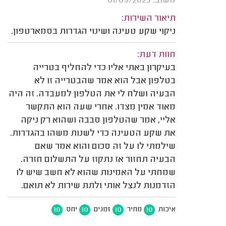
משוב: 01/09/2023
תיאור השירות:
ניקוי שקע טעינה ושינוי הגדרות בסמארטפון.
חוות דעת:
בעיקרון באתי אליו כדי להחליף בטרייה
בטלפון אבל הוא אמר שהבטרייה זו לא
הבעיה ושלח לי את הטלפון למעבדה. זה היה
מאוד אמין מצדו. אחרי שעה הוא התקשר
אליי, אמר שהטלפון סבבה ושהוא רק ניקה
את שקע הטעינה כדי לשנות משהו בהגדרות.
שילמתי לו על זה סכום והוא אמר שאם
הבעיה תחזור אז נתקזז על התשלום חזרה.
שמחתי על האמינות שהוא לא חשב שיש לו
הזדמנות לנצל אותי ולתת שירות לא תואם.
10
10
10
10
איכות
מחיר
זמנים
יחס