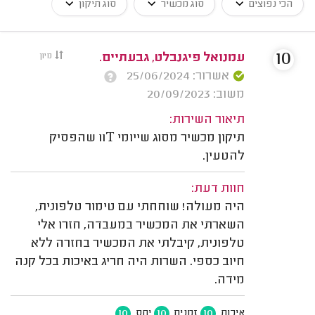
הכי נפוצים
סוג מכשיר
סוג תיקון
10
עמנואל פיגנבלט, גבעתיים.
מיון
אשרור: 25/06/2024
משוב: 20/09/2023
תיאור השירות:
תיקון מכשיר מסוג שייומי 11T שהפסיק
להטעין.
חוות דעת:
היה מעולה! שוחחתי עם טימור טלפונית,
השארתי את המכשיר במעבדה, חזרו אלי
טלפונית, קיבלתי את המכשיר בחזרה ללא
חיוב כספי. השרות היה חריג באיכות בכל קנה
מידה.
10
10
10
איכות
זמנים
יחס