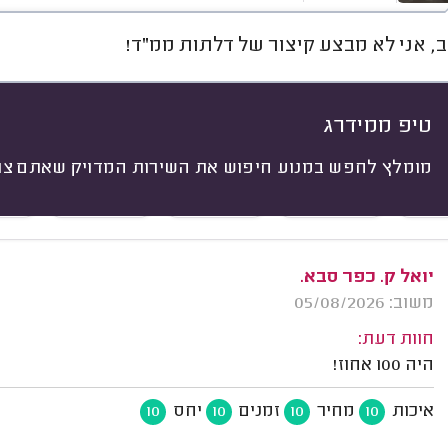
ב, אני לא מבצע קיצור של דלתות ממ"ד!
חוות דעת
מחירים
ממוצע
רי
יתי
טיפ ממידרג
 לפי:
הכל
(
833
)
מומלץ לחפש במנוע חיפוש את השירות המדויק שאתם צרי
ים
התקנות
פריצות
תיקונים
עבו
יואל ק. כפר סבא.
משוב: 05/08/2026
חוות דעת:
היה 100 אחוז!
איכות
מחיר
זמנים
יחס
10
10
10
10