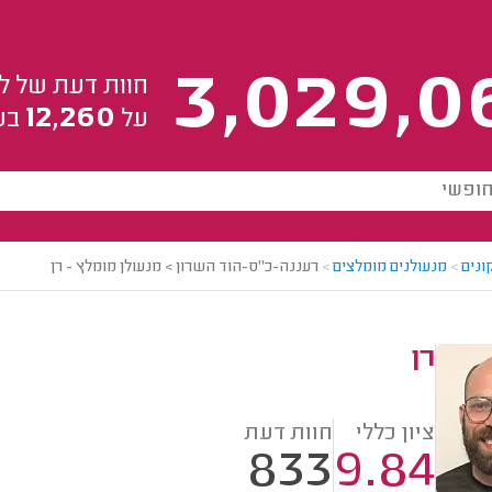
3,029,0
חוות דעת של ל
12,260
על
בע
ונים
>
מנעולנים מומלצים
>
רעננה-כ"ס-הוד השרון > מנעולן מומלץ - רן
רן
ציון כללי
חוות דעת
833
9.84