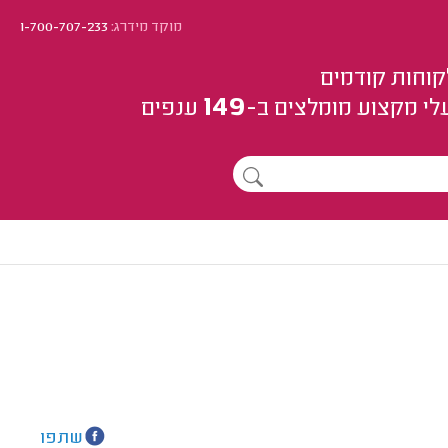
מוקד מידרג:
1-700-707-233
קוחות קודמים
149
לי מקצוע
מומלצים
ב-
ענפים
שתפו