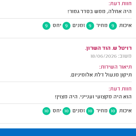
חוות דעת:
היה אחלה, ממש בסדר גמור!
איכות
מחיר
זמנים
יחס
9
9
9
9
רויטל ש. הוד השרון.
משוב: 18/06/2026
תיאור השירות:
תיקון מנעול דלת אלומיניום.
חוות דעת:
הוא היה מקצועי וענייני. היה מצוין!
איכות
מחיר
זמנים
יחס
10
10
10
10