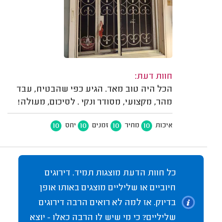
חוות דעת:
הכל היה טוב מאד. הגיע כפי שהבטיח, עבד
מהר, מקצועי, מסודר ונקי . לסיכום, מעולה!
10
10
10
10
איכות
מחיר
זמנים
יחס
כל חוות הדעת מוצגות תמיד. דירוגים
חיוביים או שליליים מוצגים באותו אופן
בדיוק. אז למה לא רואים הרבה דירוגים
שליליים? כי מי שיש לו הרבה כאלו - יוצא