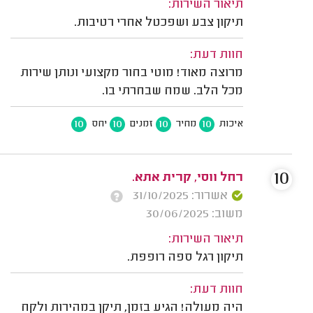
תיאור השירות:
תיקון צבע ושפכטל אחרי רטיבות.
חוות דעת:
מרוצה מאוד! מוטי בחור מקצועי ונותן שירות
מכל הלב. שמח שבחרתי בו.
10
10
10
10
איכות
מחיר
זמנים
יחס
10
רחל ווסי, קרית אתא.
אשרור: 31/10/2025
משוב: 30/06/2025
תיאור השירות:
תיקון רגל ספה רופפת.
חוות דעת:
היה מעולה! הגיע בזמן, תיקן במהירות ולקח