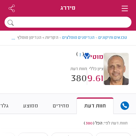
מידרג
...
טכנאים ותיקונים
>
הנדימנים מומלצים
>
הקריות > הנדימן מומלץ - מוטי
)
(
1
מוטי
ציון כללי
חוות דעת
380
9.61
חוות דעת
מחירים
ממוצע
גלרי
חוות דעת לפי:
הכל
(
380
)