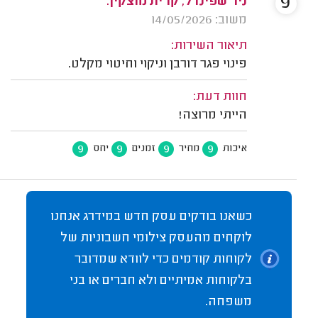
9
ניר שפינדל, קרית מוצקין.
משוב: 14/05/2026
תיאור השירות:
פינוי פגר דורבן וניקוי וחיטוי מקלט.
חוות דעת:
הייתי מרוצה!
9
9
9
9
איכות
מחיר
זמנים
יחס
כשאנו בודקים עסק חדש במידרג אנחנו
לוקחים מהעסק צילומי חשבוניות של
לקוחות קודמים כדי לוודא שמדובר
בלקוחות אמיתיים ולא חברים או בני
משפחה.