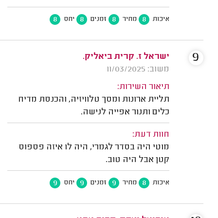
8
8
8
8
איכות
מחיר
זמנים
יחס
9
ישראל ז. קרית ביאליק.
משוב: 11/03/2025
תיאור השירות:
תליית ארונות ומסך טלוויזיה, והכנסת מדיח
כלים ותנור אפייה לנישה.
חוות דעת:
מוטי היה בסדר לגמרי, היה לו איזה פספוס
קטן אבל היה טוב.
9
9
9
8
איכות
מחיר
זמנים
יחס