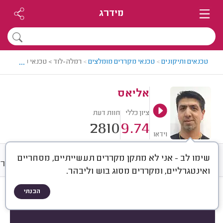
מידרג
...
טכנאים ותיקונים
>
טכנאי מקררים מומלצים
>
רמלה-לוד > טכנאי מקררים מו
אליאס
ציון כללי
חוות דעת
2810
9.74
וידאו
שימו לב - אני לא מתקן מקררים תעשייתיים, מסחריים
חוות דעת
מחירים
ממוצע
גלרי
ואינטגרליים, ומקררים מסוג בוש וליבהר.
הבנתי
חוות דעת לפי:
הכל
(
2810
)
הכי נפוצים
לפי מכשיר
לפי מותג