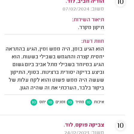
10
הודיה חביב, לוד.
משוב: 07/02/2024
תיאור השירות:
תיקון מקרר.
חוות דעת:
הוא הגיע בזמן, היה ממש זמין, הגיע בהתראה
יחסית קצרה והתגמש בשבילי בשעות. הוא
הגיע במיוחד בשבילי מתל אביב ביום גשום
וביצע בדיקה יסודית ברצינות. בסוף, התיקון
שעשה היה ממש פשוט והוא לקח עלות של
ביקור בלבד, הערכתי את זה שהיה הגון.
10
10
10
10
איכות
מחיר
זמנים
יחס
10
צביקה פוקס, לוד.
משוב: 24/12/2023