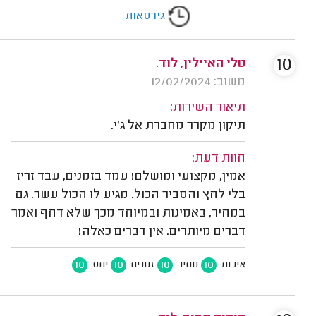
גירסאות
10
טלי האיילין, לוד.
משוב: 12/02/2024
תיאור השירות:
תיקון מקרר מחברת אל ג'י.
חוות דעת:
אמין, מקצועי ומושלם! עמד בזמנים, עבד זריז
בלי לחץ והסביר הכול. מגיע לו הכול עשר. גם
במחיר, באמינות ובמיוחד מכך שלא דחף ואמר
דברים מיותרים. אין דברים כאלה!
10
10
10
10
איכות
מחיר
זמנים
יחס