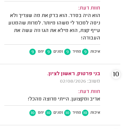
חוות דעת:
הוא היה בסדר. הוא בדק את מה שצריך ולא
ניסה למכור לי משהו מיותר. למרות שהמנוע
עייף קצת, הוא מילא את הגז וזה עשה את
העבודה!
9
9
9
9
איכות
מחיר
זמנים
יחס
10
בני פרטוק, ראשון לציון.
משוב: 02/08/2026
חוות דעת:
אדיב ומקצוען. הייתי מרוצה מהכל!
10
10
10
10
איכות
מחיר
זמנים
יחס