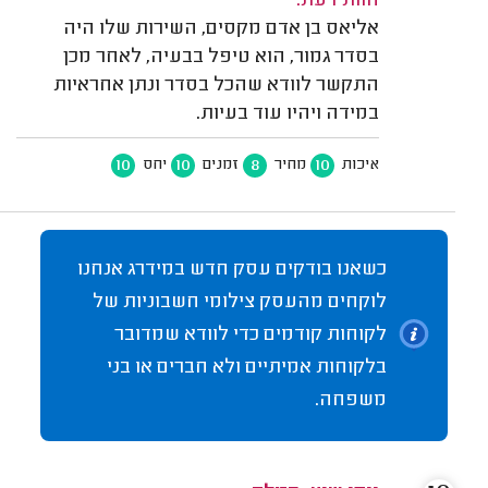
חוות דעת:
אליאס בן אדם מקסים, השירות שלו היה
בסדר גמור, הוא טיפל בבעיה, לאחר מכן
התקשר לוודא שהכל בסדר ונתן אחראיות
במידה ויהיו עוד בעיות.
10
10
8
10
איכות
מחיר
זמנים
יחס
כשאנו בודקים עסק חדש במידרג אנחנו
לוקחים מהעסק צילומי חשבוניות של
לקוחות קודמים כדי לוודא שמדובר
בלקוחות אמיתיים ולא חברים או בני
משפחה.