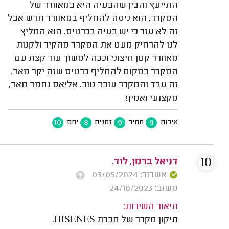
התייעץ והבין שהבעיה היא במאוורר של
המקרר, הוא ניסה להחליף במאוורר חדש אבל
זה לא עזר כי יש בעיה בכרטיס. הוא המליץ
לנו להרחיק מעט את המקרר מהקיר ולקנות
מאוורר קטן חיצוני וככה למשוך עוד קצת עם
המקרר במקום להחליף כרטיס שזה יקר מאד.
זה עבד והמקרר עובד טוב. אליאס נחמד מאד,
מקצועי ואמין!
10
8
9
9
איכות
מחיר
זמנים
יחס
10
דניאל ברמן, לוד.
אשרור: 03/05/2024
משוב: 24/10/2023
תיאור השירות:
תיקון מקרר של חברת HISENES.