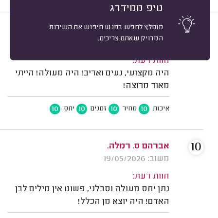
טיפ ממידרג
מומלץ לחפש במנוע חיפוש את השירות
10
יעל כ. לוד.
מיון
המדויק שאתם צריכים.
משוב: 05/08/2026
חוות דעת:
היה מקצועי, נעים ואדיב! היה מעולה! הייתי
מאוד מרוצה!
10
10
10
10
איכות
מחיר
זמנים
יחס
10
אברהם ס. רמלה.
משוב: 19/05/2026
חוות דעת:
נתן יחס מעולה וסבלני, פשוט אין מילים לבן
האדם! היה יוצא מן הכלל!