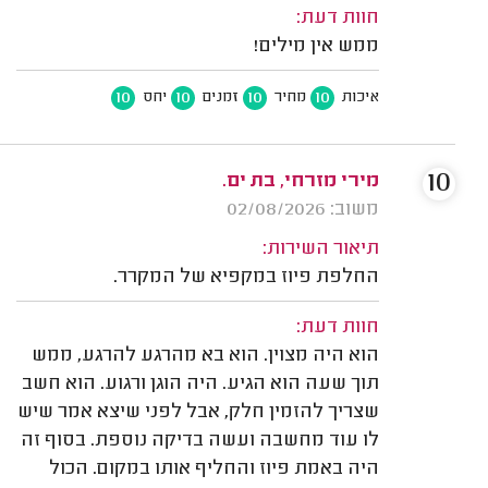
חוות דעת:
ממש אין מילים!
10
10
10
10
איכות
מחיר
זמנים
יחס
10
מירי מזרחי, בת ים.
משוב: 02/08/2026
תיאור השירות:
החלפת פיוז במקפיא של המקרר.
חוות דעת:
הוא היה מצוין. הוא בא מהרגע להרגע, ממש
תוך שעה הוא הגיע. היה הוגן ורגוע. הוא חשב
שצריך להזמין חלק, אבל לפני שיצא אמר שיש
לו עוד מחשבה ועשה בדיקה נוספת. בסוף זה
היה באמת פיוז והחליף אותו במקום. הכול