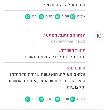
היה מעולה! היה מצוין!
10
10
10
10
איכות
מחיר
זמנים
יחס
10
יונתן אבינועם, רמת גן.
משוב: 03/08/2026
תיאור השירות:
תיקון מקרר על ידי החלפת מאוורר.
חוות דעת:
אליאס מעולה. הוא עשה עבודה מדהימה!
הוא נהדר. בעל חוש הומור, אמינות, אנושיות
ומקצועיות.
10
10
10
10
איכות
מחיר
זמנים
יחס