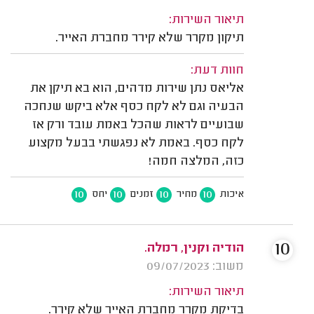
תיאור השירות:
תיקון מקרר שלא קירר מחברת האייר.
חוות דעת:
אליאס נתן שירות מדהים, הוא בא תיקן את
הבעיה וגם לא לקח כסף אלא ביקש שנחכה
שבועיים לראות שהכל באמת עובד ורק אז
לקח כסף. באמת לא נפגשתי בבעל מקצוע
כזה, המלצה חמה!
10
10
10
10
איכות
מחיר
זמנים
יחס
10
הודיה וקנין, רמלה.
משוב: 09/07/2023
תיאור השירות:
בדיקת מקרר מחברת האייר שלא קירר.