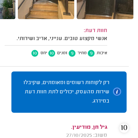
חוות דעת:
אנשי מקצוע טובים. ענייני, אדיב ושירותי.
10
10
9
9
איכות
מחיר
זמנים
יחס
רק לקוחות רשומים ומאומתים, שקיבלו
שירות מהעסק, יכולים לתת חוות דעת
במידרג.
10
גיל חן, מודיעין.
משוב: 27/10/2025