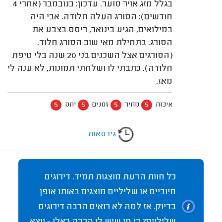
בגלל מזג אויר סוער. עדכון: בנובמבר (אחרי 4
חודשים): הסורג העלה חלודה. אבי היה
במילואים, הגיע בינואר, ריסס בצבע את
הסורג. בתחילת מאי שוב הסורג חלוד.
(הסורגים אצל השכנים בני 20 שנה בלי טיפת
חלודה). כתבתי לו ושלחתי תמונות, לא ענה לי
מאז.
5
5
5
5
איכות
מחיר
זמנים
יחס
גירסאות
כל חוות הדעת מוצגות תמיד. דירוגים
חיוביים או שליליים מוצגים באותו אופן
בדיוק. אז למה לא רואים הרבה דירוגים
שליליים? כי מי שיש לו הרבה כאלו - יוצא