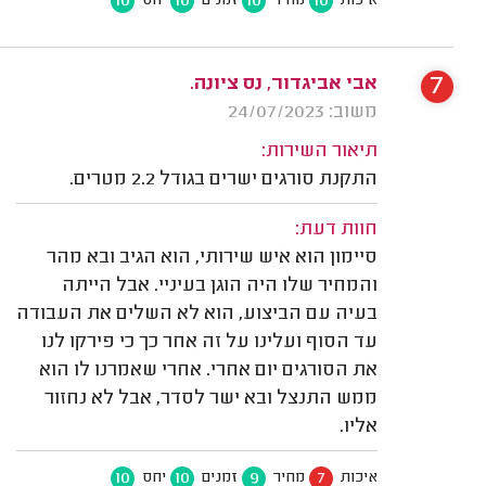
10
10
10
10
איכות
מחיר
זמנים
יחס
7
אבי אביגדור, נס ציונה.
משוב: 24/07/2023
תיאור השירות:
התקנת סורגים ישרים בגודל 2.2 מטרים.
חוות דעת:
סיימון הוא איש שירותי, הוא הגיב ובא מהר
והמחיר שלו היה הוגן בעיניי. אבל הייתה
בעיה עם הביצוע, הוא לא השלים את העבודה
עד הסוף ועלינו על זה אחר כך כי פירקו לנו
את הסורגים יום אחרי. אחרי שאמרנו לו הוא
ממש התנצל ובא ישר לסדר, אבל לא נחזור
אליו.
10
10
9
7
איכות
מחיר
זמנים
יחס