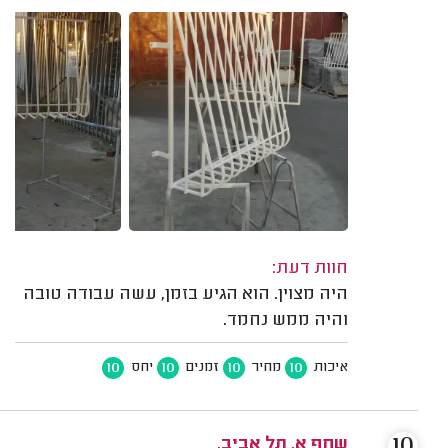
חוות דעת:
היה מצוין. הוא הגיע בזמן, עשה עבודה טובה
והיה ממש נחמד.
10
10
10
10
איכות
מחיר
זמנים
יחס
10
שחף א. תל אביב.