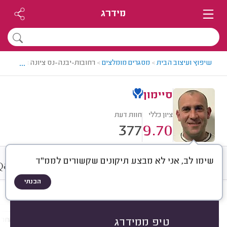
מידרג
...
שיפוץ ועיצוב הבית
>
מסגרים מומלצים
>
רחובות-יבנה-נס ציונה > מסגר מומ
סיימון
ציון כללי
חוות דעת
377
9.70
שימו לב, אני לא מבצע תיקונים שקשורים לממ"ד
&
חוות דעת
ממוצע
גלריה
A
Q
הבנתי
חוות דעת לפי:
הכל
(
377
)
הכי נפוצים
התקנות
תיקונים
עבודות אחרו
טיפ ממידרג