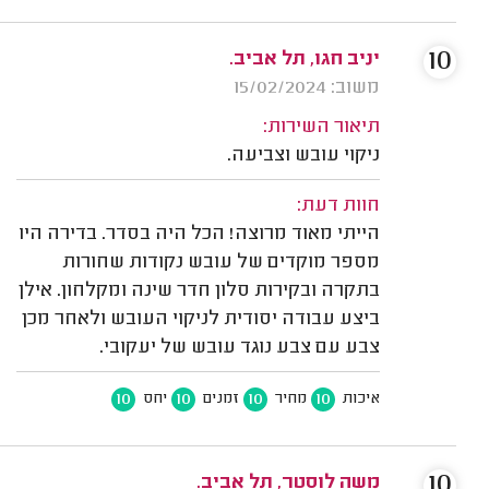
10
יניב חגו, תל אביב.
משוב: 15/02/2024
תיאור השירות:
ניקוי עובש וצביעה.
חוות דעת:
הייתי מאוד מרוצה! הכל היה בסדר. בדירה היו
מספר מוקדים של עובש נקודות שחורות
בתקרה ובקירות סלון חדר שינה ומקלחון. אילן
ביצע עבודה יסודית לניקוי העובש ולאחר מכן
צבע עם צבע נוגד עובש של יעקובי.
10
10
10
10
איכות
מחיר
זמנים
יחס
10
משה לוסטר, תל אביב.