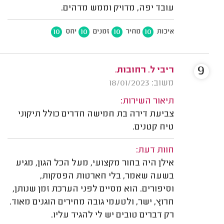
עובד יפה, מדויק וממש מדהים.
10
10
10
10
איכות
מחיר
זמנים
יחס
9
ריבי ל. רחובות.
משוב: 18/01/2023
תיאור השירות:
צביעת דירה בת חמישה חדרים כולל תיקוני
טיח קטנים.
חוות דעת:
אילן היה בחור מקצועי, מעל הכל הגון, מגיע
בשעה שאמר, בלי חארטות הפסקות,
וסיפורים. הוא מסיים לפני הערכת זמן שנותן,
חרוץ, ישר, ולטעמי גובה מחירים הוגנים מאוד.
רק דברים טובים יש לי להגיד עליו.