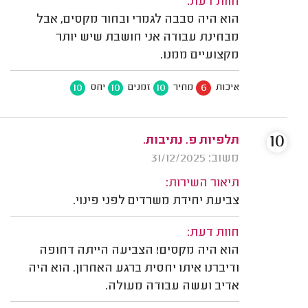
חוות דעת:
הוא היה סבבה לגמרי ובחור מקסים, אבל
מבחינת עבודה אני חושבת שיש יותר
מקצועיים ממנו.
10
10
10
6
איכות
מחיר
זמנים
יחס
10
תלפיות פ. נתיבות.
משוב: 31/12/2025
תיאור השירות:
צביעת יחידת משרדים לפני פינוי.
חוות דעת:
הוא היה מקסים! הצביעה הייתה דחופה
ודיברנו איתו יחסית ברגע האחרון. הוא היה
אדיב ועשה עבודה מעולה.