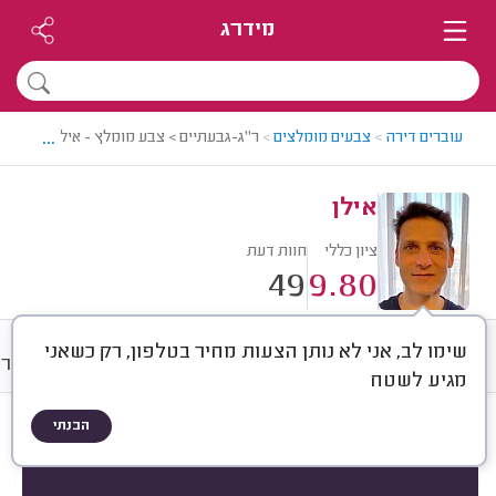
מידרג
...
עוברים דירה
>
צבעים מומלצים
>
ר"ג-גבעתיים > צבע מומלץ - אילן
אילן
ציון כללי
חוות דעת
49
9.80
שימו לב, אני לא נותן הצעות מחיר בטלפון, רק כשאני
חוות דעת
מחירים
ממוצע
גלרי
מגיע לשטח
הבנתי
חוות דעת לפי:
הכל
(
49
)
הכי נפוצים
עבודות גדולות
עבודות קטנות