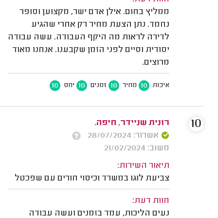
ממליץ בחום. אילן אדם ישר, מקצוען וסופר
נחמד. נתן הצעת מחיר רק אחרי שהגיע
לדירה לראות מה היקף העבודה. עשה עבודה
יסודית וסיים לפני הזמן שקבענו. אנחנו מאוד
מרוצים.
10
10
10
10
איכות
מחיר
זמנים
יחס
10
רונית שניידר, חיפה.
אשרור: 28/07/2024
משוב: 21/02/2024
תיאור השירות:
צביעת לוגו במשרד וכיסוי חורים עם שפכטל
חוות דעת:
נעים הליכות, עמד בזמנים ועשה עבודה