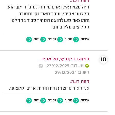
חוות דעת:
היה מצוין! אילן אדם מיוחד, נעים ודייקן. הוא
מקצוען אמיתי, עובד מאוד נקי ומסודר
והתוצאה מעולה! גם המחיר סביר בהחלט,
ממליצים עליו בחום.
10
10
10
10
איכות
מחיר
זמנים
יחס
10
דפנה רבינוביץ, תל אביב.
אשרור: 27/02/2025
משוב: 29/12/2024
חוות דעת:
אני מאוד מרוצה! זמין ומהיר, אדיב ומקצועי.
10
10
10
10
איכות
מחיר
זמנים
יחס