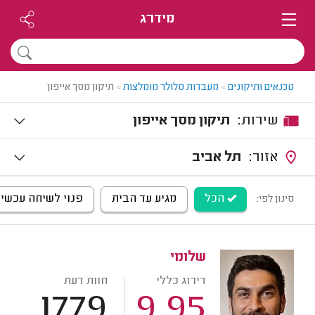
מידרג
טכנאים ותיקונים
>
מעבדות סלולר מומלצות
>
תיקון מסך אייפון
שירות:
תיקון מסך אייפון
אזור:
תל אביב
הכל
מגיע עד הבית
פנוי לשיחה עכשיו
סינון לפי:
שלומי
דירוג כללי
חוות דעת
1779
9.95