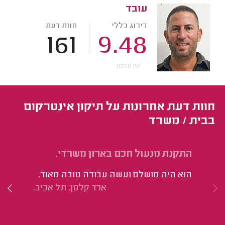
עובד
דירוג כללי
חוות דעת
161
9.48
אין עדכון
חוות דעת אחרונות על תיקון אינטרקום
בבית / משרד
התקנת מנעול חכם בארון משרדי.
הת
פר
הוא היה מושלם ועשה עבודה טובה מאוד.
הת
ארד קלמן, תל אביב.
הע