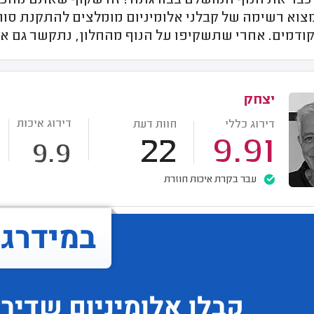
בר את הנוף המושלם בבורגתה? זה שקוף שאתם מחפשי
מצוא רשימה של קבלני אלומיניום מומלצים להתקנת סור
ודמים. אחרי שתשקיפו על הנוף מהחלון, נתקשר גם אל
יצחק
דירוג איכות
דירוג כללי
חוות דעת
22
9.91
9.9
עבר בקרת איכות חוזרת
במידרג..
קבלן אלומיניום
שדירו