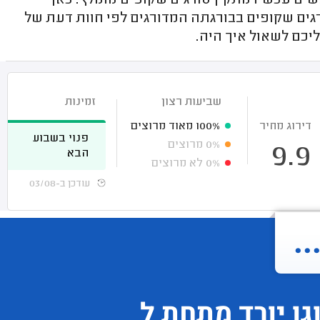
ם עכשיו מתקין סורגים שקופים מומלץ. כאן
גים שקופים בבורגתה המדורגים לפי חוות דעת של
יכם לשאול איך היה.
שביעות רצון
זמינות
דירוג מחיר
100%
מאוד מרוצים
פנוי בשבוע
0%
מרוצים
9.9
הבא
0%
לא מרוצים
עודכן ב-03/08
.
גו
יורד
מתחת ל