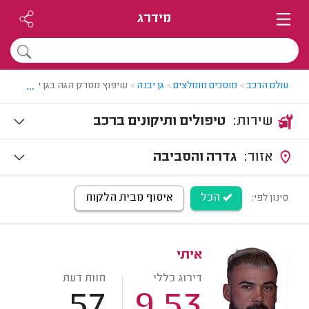
מידרג
...
עולם הרכב
>
מוסכים מומלצים
>
גן יבנה
>
שיפוץ מסרק הגה בגן יבנה
שירות:
טיפולים ותיקונים ברכב
אזור:
גדרה והסביבה
הכל
איסוף מבית הלקוח
סינון לפי:
איתי
דירוג כללי
חוות דעת
57
9.53