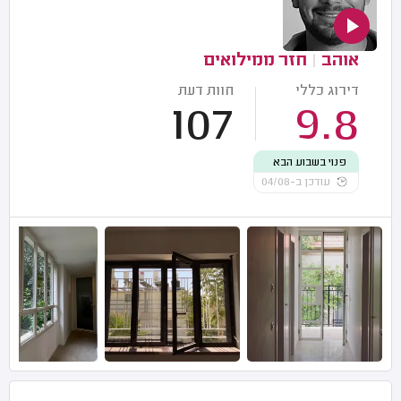
אוהב
|
חזר ממילואים
דירוג כללי
חוות דעת
107
9.8
פנוי בשבוע הבא
עודכן ב-04/08