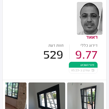
ראאד
דירוג כללי
חוות דעת
529
9.77
פנוי השבוע
עודכן ב-05:23