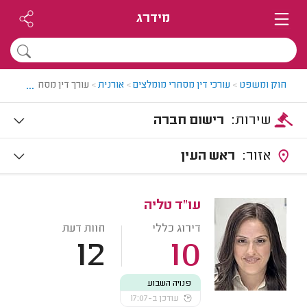
מידרג
...
חוק ומשפט
>
עורכי דין מסחרי מומלצים
>
אורנית
>
עורך דין מסחרי באורנית
שירות:
רישום חברה
אזור:
ראש העין
עו"ד טליה
דירוג כללי
חוות דעת
12
10
פנויה השבוע
עודכן ב-17:07