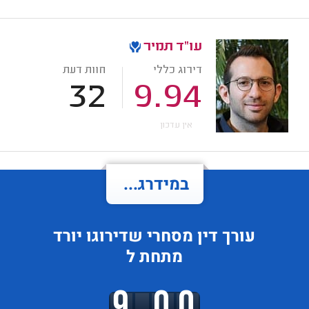
עו"ד תמיר
דירוג כללי
חוות דעת
32
9.94
אין עדכון
במידרג...
עורך דין מסחרי
שדירוגו
יורד
מתחת ל
9.00