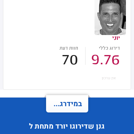
יוני
דירוג כללי
חוות דעת
70
9.76
אין עדכון
במידרג...
גנן
שדירוגו
יורד
מתחת ל