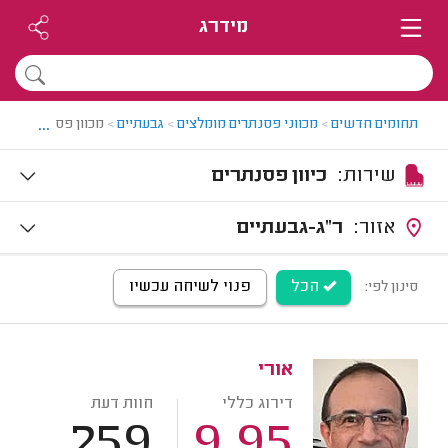
מידרג
...
תחומים חדשים
>
מכווני פסנתרים מומלצים
>
גבעתיים
>
מכוון פסנתרים בגב
שירות:
כיוון פסנתרים
אזור:
ר"ג-גבעתיים
הכל
פנוי לשיחה עכשיו
סינון לפי:
אורי
דירוג כללי
חוות דעת
259
9.95