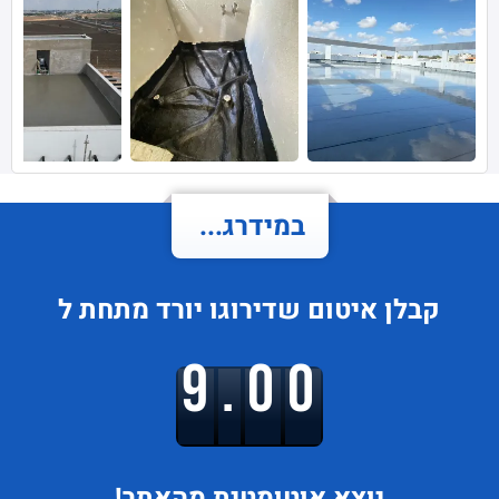
במידרג...
קבלן איטום
שדירוגו
יורד
מתחת ל
9.00
יוצא
אוטומטית מהאתר!