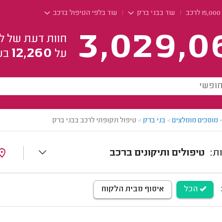
עוד בבני ברק
עוד בלפי הטיפול ברכב
3,029,0
חוות דעת של ל
12,260
על
בע
מוסכים מומלצים
>
בני ברק
>
טיפול תקופתי לרכב בבני ברק
טיפולים ותיקונים ברכב
הכל
איסוף מבית הלקוח