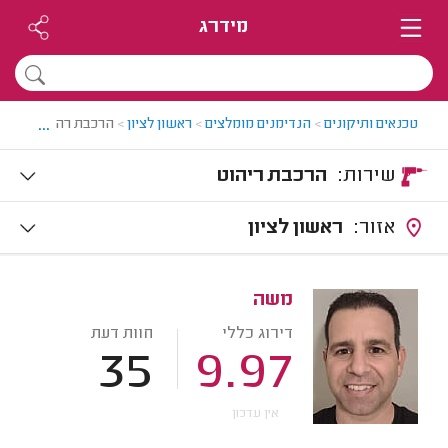
מידרג
...
טכנאים ותיקונים
>
הנדימנים מומלצים
>
ראשון לציון
>
הרכבת רהיטים בראשו
שירות:
הרכבת ריהוט
אזור:
ראשון לציון
משה
דירוג כללי
חוות דעת
35
9.97
אין עדכון