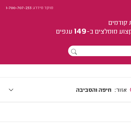
מוקד מידרג:
1-700-707-233
 קודמים
149
צוע
מומלצים
ב-
ענפים
אזור:
חיפה והסביבה