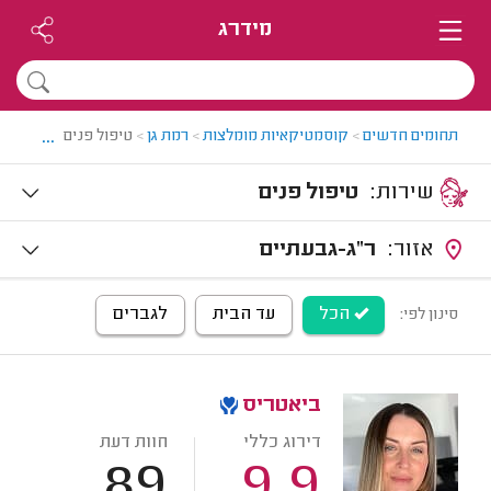
מידרג
...
תחומים חדשים
>
קוסמטיקאיות מומלצות
>
רמת גן
>
טיפול פנים ברמת גן
שירות:
טיפול פנים
אזור:
ר"ג-גבעתיים
הכל
עד הבית
לגברים
סינון לפי:
ביאטריס
דירוג כללי
חוות דעת
89
9.9