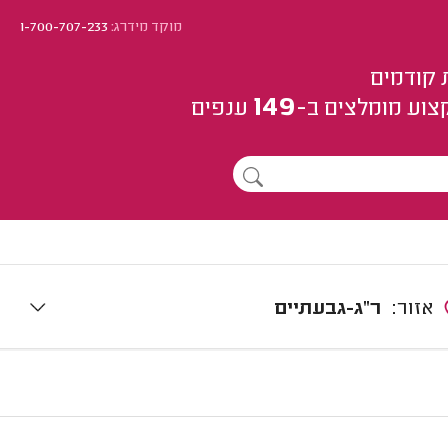
מוקד מידרג:
1-700-707-233
 קודמים
149
צוע
מומלצים
ב-
ענפים
אזור:
ר"ג-גבעתיים