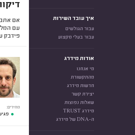
דיקור
איך עובד השירות
אם אתם מ
עם המלצו
עבור הגולשים
פידבק ע
עבור בעלי מקצוע
אודות מידרג
מי אנחנו
מהתקשורת
חדשות מידרג
יצירת קשר
שאלות נפוצות
מחירים:
מידרג TRUST
פגיש
ה-DNA של מידרג