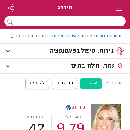
מידרג
...
תחומים חדשים
>
קוסמטיקאיות מומלצות
>
בת ים
>
טיפול בפיגמנטציה בבת
שירות:
טיפול בפיגמנטציה
אזור:
חולון-בת ים
הכל
עד הבית
לגברים
סינון לפי:
נירית
דירוג כללי
חוות דעת
42
9.79