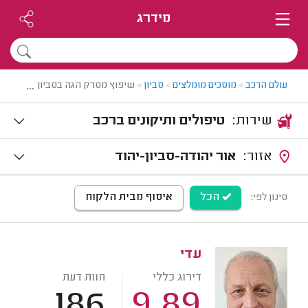
מידרג
...
עולם הרכב
>
מוסכים מומלצים
>
סביון
>
שיפוץ מסרק הגה בסביון
שירות:
טיפולים ותיקונים ברכב
אזור:
אור יהודה-סביון-יהוד
הכל
איסוף מבית הלקוח
סינון לפי:
עדי
דירוג כללי
חוות דעת
186
9.89