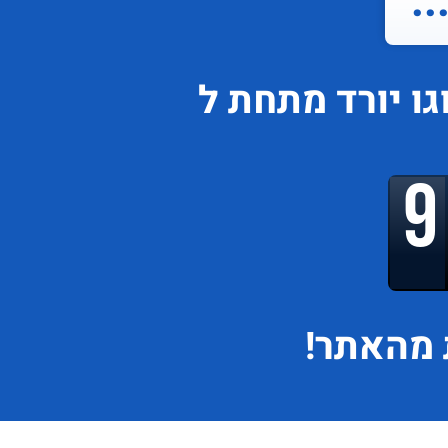
.
גו
יורד
מתחת ל
מהאתר!