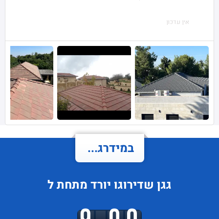
אין עדכון
במידרג...
גגן
שדירוגו
יורד
מתחת ל