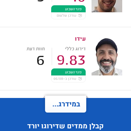
פנוי השבוע
עודכן שלשום
עידו
דירוג כללי
חוות דעת
6
9.83
פנוי השבוע
עודכן ב-06/08
במידרג...
קבלן ממדים
שדירוגו
יורד