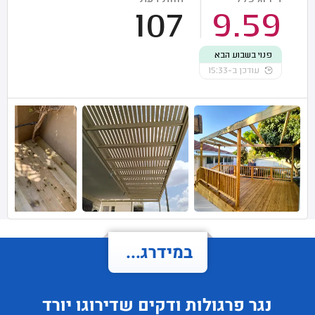
107
9.59
פנוי בשבוע הבא
עודכן ב-15:33
במידרג...
נגר פרגולות ודקים
שדירוגו
יורד