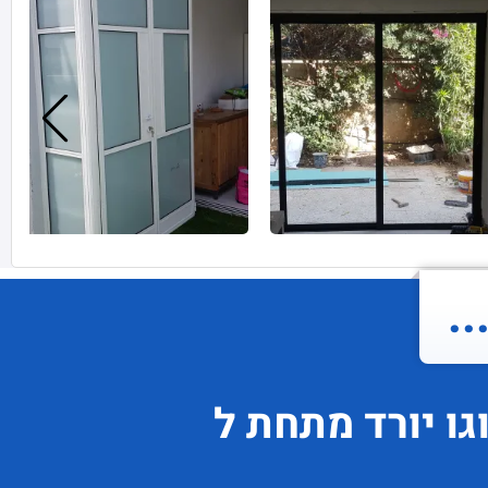
.
גו
יורד
מתחת ל