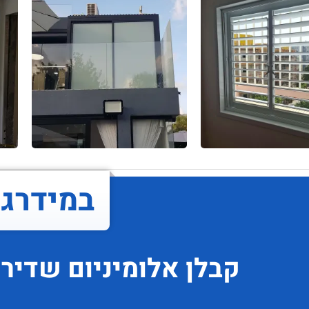
במידרג..
קבלן אלומיניום
שדירו