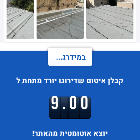
במידרג...
קבלן איטום
שדירוגו
יורד
מתחת ל
9.00
יוצא
אוטומטית מהאתר!