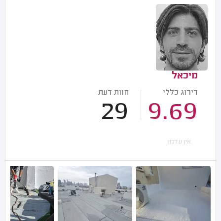
מיכאל
דירוג כללי
חוות דעת
29
9.69
אין עדכון