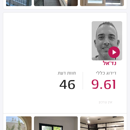
נד'אל
דירוג כללי
חוות דעת
46
9.61
אין עדכון