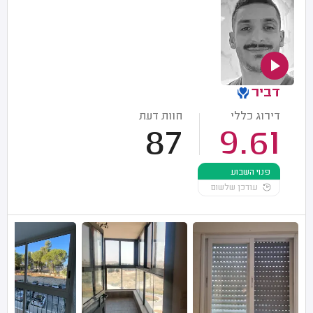
דביר
דירוג כללי
חוות דעת
87
9.61
פנוי השבוע
עודכן שלשום