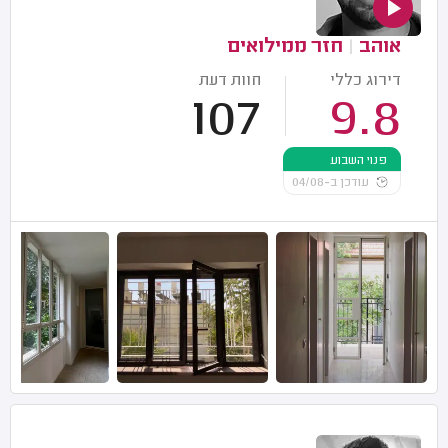
אוהב
|
חזר ממילואים
דירוג כללי
חוות דעת
107
9.8
פנוי השבוע
עודכן ב-04/08