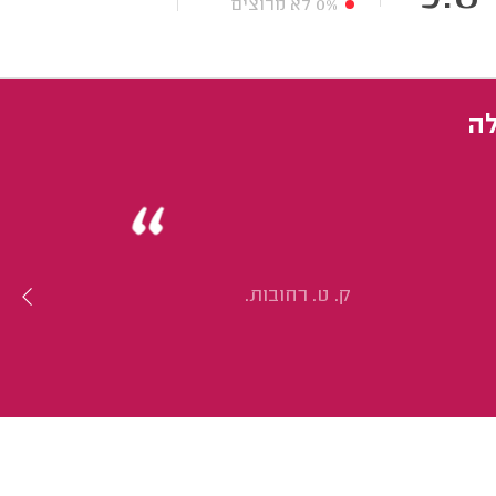
0%
לא מרוצים
לה
ק. ט. רחובות.