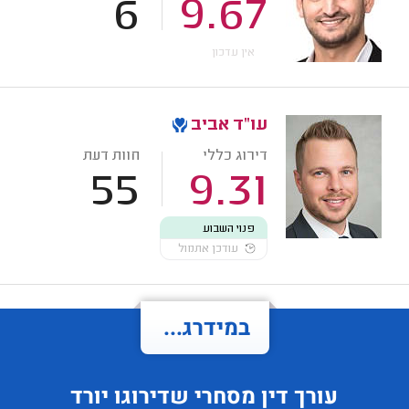
6
9.67
אין עדכון
עו"ד אביב
דירוג כללי
חוות דעת
55
9.31
פנוי השבוע
עודכן אתמול
במידרג...
עורך דין מסחרי
שדירוגו
יורד