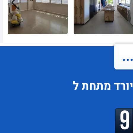
.
ורד
מתחת ל