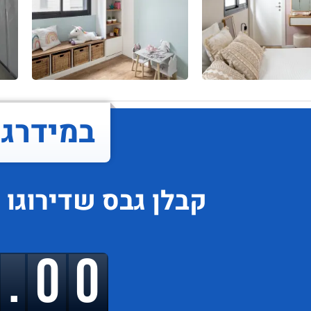
במידרג..
קבלן גבס
שדירוגו
י
9.00