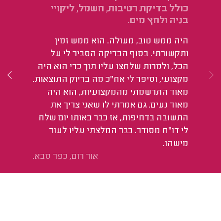
כולל בדיקת רטיבות, חשמל, ליקויי
רט
בניה ולחץ מים.
אי
היה ממש טוב, מעולה. הוא ממש זמין
אד
ותקשורתי. בסוף הבדיקה הסביר לי על
על
הכל, ולמרות שלחצו עליו תוך כדי הוא היה
מפ
מקצועי, וסיפר לי אח"כ מה בדיוק התוצאות.
מאוד התרשמתי מהמקצועיות, הוא היה
מאוד נעים. גם אמרתי לו שאני צריך את
התשובה בדחיפות, אז כבר באותו יום שלח
לי דו"ח מסודר. כבר המלצתי עליו לעוד
מישהו.
אור רום, כפר סבא.