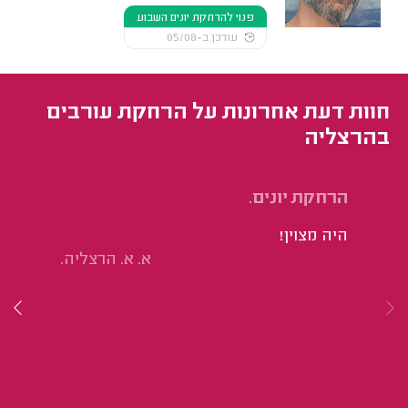
פנוי להרחקת יונים השבוע
עודכן ב-05/08
חוות דעת אחרונות על הרחקת עורבים
בהרצליה
הרחקת יונים.
הת
לב
היה מצוין!
אי
א. א. הרצליה.
מה
בי
לה
שק
דו
שם