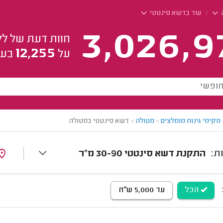
עוד בדשא סינטטי
3,026,9
חוות דעת של לק
12,255
על
בעל
מקימי גינות מומלצים
>
מטולה
>
דשא סינטטי במטולה
התקנת דשא סינטטי 30-90 מ"ר
הכל
עד 5,000 ש"ח