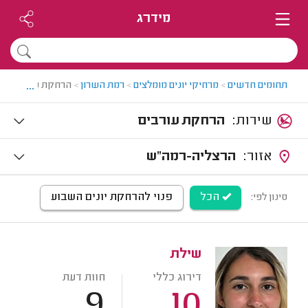
מידרג
...
תחומים חדשים
>
מרחיקי יונים מומלצים
>
רמת השרון
>
הרחקת עורבים בר
שירות:
הרחקת עורבים
אזור:
הרצליה-רמה"ש
הכל
פנוי להרחקת יונים השבוע
סינון לפי:
שילת
דירוג כללי
חוות דעת
9
10