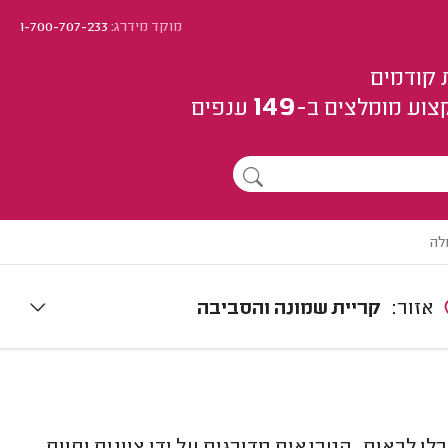
מוקד מידרג:
1-700-707-233
 קודמים
149
צוע
מומלצים
ב-
ענפים
לה
אזור:
קריית שמונה והסביבה