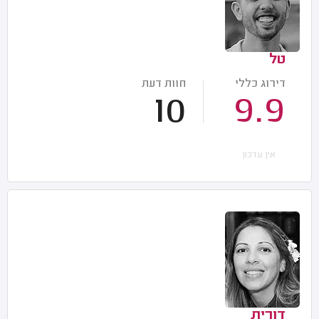
טל
דירוג כללי
חוות דעת
10
9.9
אין עדכון
דורית