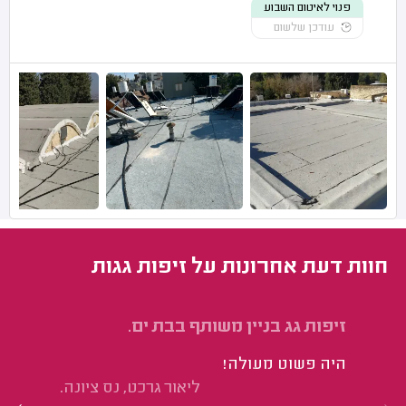
פנוי לאיטום השבוע
עודכן שלשום
חוות דעת אחרונות על זיפות גגות
זיפות גג בניין משותף בבת ים.
אי
סי
היה פשוט מעולה!
חד
ליאור גרכט, נס ציונה.