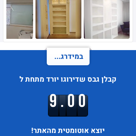
במידרג...
קבלן גבס
שדירוגו
יורד
מתחת ל
9.00
יוצא
אוטומטית מהאתר!