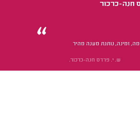
ס חנה-כרכור
ימה, זמינה, נותנת מענה מהיר
ש. י. פרדס חנה-כרכור.