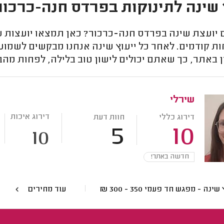
 שינה לתינוקות בפרדס חנה-כרכור 
יועצת שינה בפרדס חנה-כרכור? כאן תמצאו יועצות ש
ות קודמים. לאחר כל ייעוץ שינה אנחנו מבקשים לשמ
 באתר, כך שאתם יכולים לישון טוב בלילה, לפחות מהבח
שירלי
דירוג איכות
דירוג כללי
חוות דעת
5
10
10
חדשה באתר!
ץ שינה - מפגש חד פעמי
350 - 300
₪
עוד מחירים