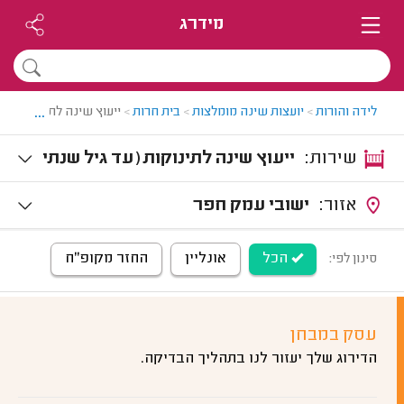
מידרג
...
לידה והורות
>
יועצות שינה מומלצות
>
בית חרות
>
ייעוץ שינה לתינוקות בב
שירות:
ייעוץ שינה לתינוקות (עד גיל שנתי
ים)
אזור:
ישובי עמק חפר
הכל
אונליין
החזר מקופ"ח
סינון לפי:
עסק במבחן
הדירוג שלך יעזור לנו בתהליך הבדיקה.