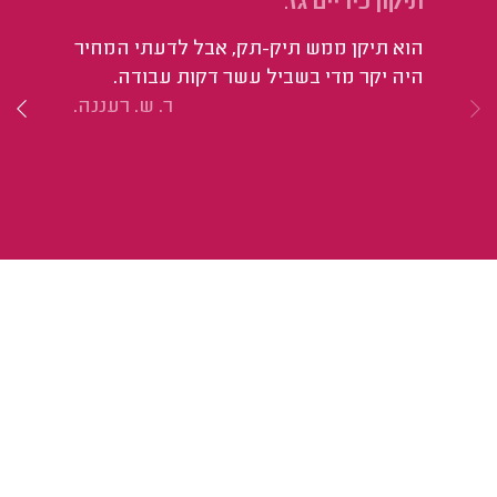
תיקון כיריים גז.
פי
הוא תיקן ממש תיק-תק, אבל לדעתי המחיר
הי
היה יקר מדי בשביל עשר דקות עבודה.
וה
ר. ש. רעננה.
בז
נכ
נכ
הח