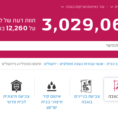
ים
עוד באיטום ושיקום בגובה
3,029,0
חוות דעת של ל
12,260
על
בע
ב הבית
>
אנשי עבודות בגובה מומלצים
>
ירושלים
>
איטום בסנפלינג בירושלים
גובה
צביעת בניינים
איטום קיר
צביעה חיצונית
בגובה
חיצוני בבית
לבית פרטי
קרקע