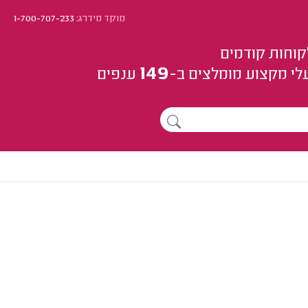
מוקד מידרג:
1-700-707-233
קוחות קודמים
149
לי מקצוע
מומלצים
ב-
ענפים