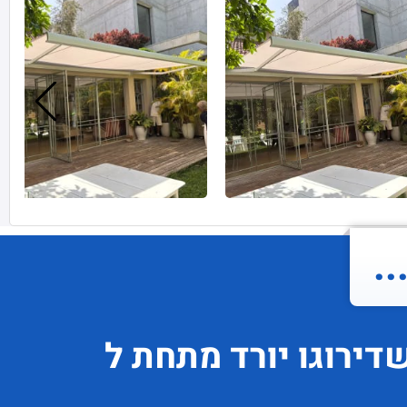
.
דירוגו
יורד
מתחת ל