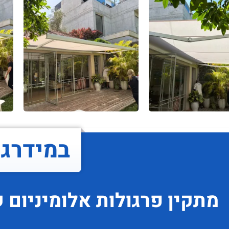
במידרג..
מתקין פרגולות אלומיניום
ש