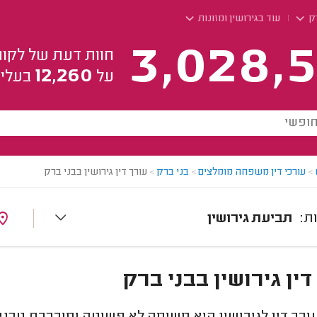
רק
עוד בגירושין ומזונות
3,028,5
חוות דעת של לקוח
12,260
על
בעלי 
>
עורכי דין משפחה מומלצים
>
בני ברק
>
עורך דין גירושין בבני ברק
תביעת גירושין
דין גירושין בבני ברק